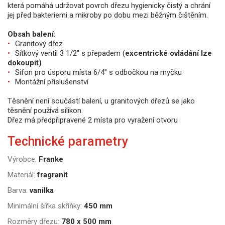
která pomáhá udržovat povrch dřezu hygienicky čistý a chrání
jej před bakteriemi a mikroby po dobu mezi běžným čištěním.
Obsah balení:
Granitový dřez
Sítkový ventil 3 1/2" s přepadem (
excentrické ovládání lze
dokoupit)
Sifon pro úsporu místa 6/4" s odbočkou na myčku
Montážní příslušenství
Těsnění není součástí balení, u granitových dřezů se jako
těsnění používá silikon.
Dřez má předpřipravené 2 místa pro vyražení otvoru
Technické parametry
Výrobce:
Franke
Materiál:
fragranit
Barva:
vanilka
Minimální šířka skříňky:
450 mm
Rozměry dřezu:
780 x 500 mm