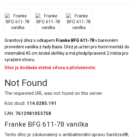
Granitový dřez s odkapem
Franke BFG 611-78
v barevném
provedení vanilka z řady Basis. Dřez je určen pro horní montáž do
minimálně 45 cm široké skříňky a má předpřipravené 2 místa pro
vyražení otvoru.
Dřez je dodáván včetně sifonu a příslušenství.
Not Found
The requested URL was not found on this server.
Kód zboží:
114.0285.191
EAN:
7612981053758
Franke BFG 611-78 vanilka
Tento dřez je zdokonalený o antibakteriální úpravu Sanitized®,