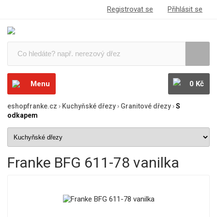
Registrovat se
Přihlásit se
Menu
0 Kč
eshopfranke.cz
›
Kuchyňské dřezy
›
Granitové dřezy
›
S
odkapem
Franke BFG 611-78 vanilka