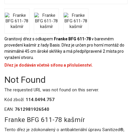
Granitový dřez s odkapem
Franke BFG 611-78
v barevném
provedení kašmír z řady Basis. Dřez je určen pro horní montáž do
minimálně 45 cm široké skříňky a má předpřipravené 2 místa pro
vyražení otvoru.
Dřez je dodáván včetně sifonu a příslušenství.
Not Found
The requested URL was not found on this server.
Kód zboží:
114.0494.757
EAN:
7612981926540
Franke BFG 611-78 kašmír
Tento dřez je zdokonalený o antibakteriální úpravu Sanitized®,