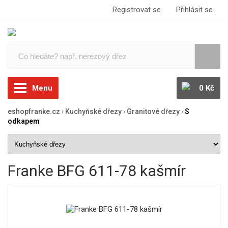
Registrovat se
Přihlásit se
Menu
0 Kč
eshopfranke.cz
›
Kuchyňské dřezy
›
Granitové dřezy
›
S
odkapem
Franke BFG 611-78 kašmír