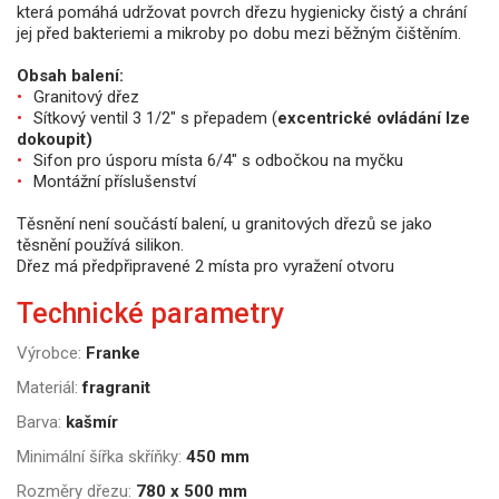
která pomáhá udržovat povrch dřezu hygienicky čistý a chrání
jej před bakteriemi a mikroby po dobu mezi běžným čištěním.
Obsah balení:
Granitový dřez
Sítkový ventil 3 1/2" s přepadem (
excentrické ovládání lze
dokoupit)
Sifon pro úsporu místa 6/4" s odbočkou na myčku
Montážní příslušenství
Těsnění není součástí balení, u granitových dřezů se jako
těsnění používá silikon.
Dřez má předpřipravené 2 místa pro vyražení otvoru
Technické parametry
Výrobce:
Franke
Materiál:
fragranit
Barva:
kašmír
Minimální šířka skříňky:
450 mm
Rozměry dřezu:
780 x 500 mm