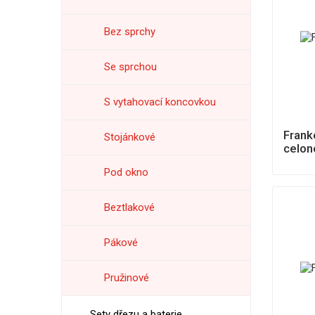
Bez sprchy
Se sprchou
S vytahovací koncovkou
Frank
Stojánkové
celon
Pod okno
Beztlakové
Pákové
Pružinové
Sety dřezu a baterie