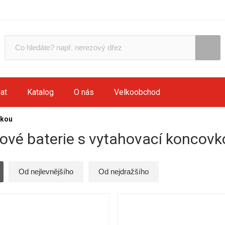
at
Katalog
O nás
Velkoobchod
vkou
ové baterie s vytahovací koncovk
Od nejlevnějšího
Od nejdražšího