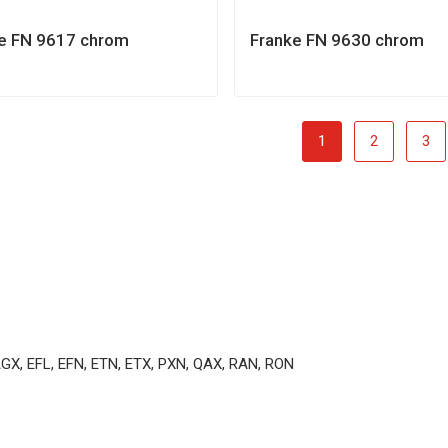
e FN 9617 chrom
Franke FN 9630 chrom
1
2
3