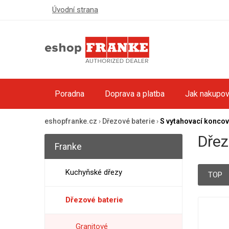
Úvodní strana
Poradna
Doprava a platba
Jak nakupov
eshopfranke.cz
›
Dřezové baterie
›
S vytahovací konco
Dřez
Franke
Kuchyňské dřezy
TOP
Dřezové baterie
Granitové