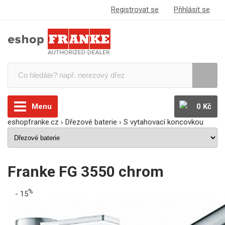
Registrovat se
Přihlásit se
Menu
0 Kč
eshopfranke.cz
›
Dřezové baterie
›
S vytahovací koncovkou
Franke FG 3550 chrom
%
- 15