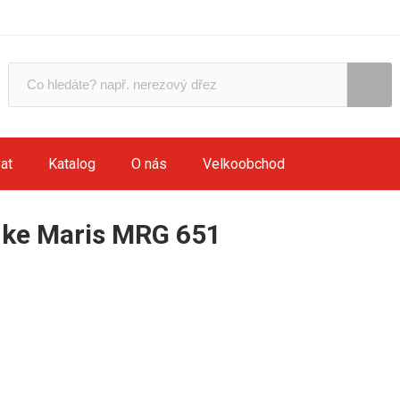
at
Katalog
O nás
Velkoobchod
nke Maris MRG 651