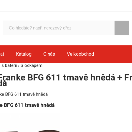
at
Katalog
O nás
Velkoobchod
s baterií
›
S odkapem
Franke BFG 611 tmavě hnědá + F
dá
e BFG 611 tmavě hnědá