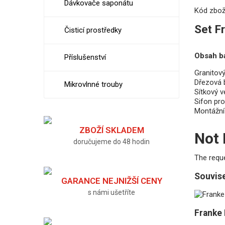
Dávkovače saponátu
Kód zbož
Set F
Čisticí prostředky
Obsah b
Příslušenství
Granitov
Dřezová 
Mikrovlnné trouby
Sítkový v
Sifon pr
Montážní 
ZBOŽÍ SKLADEM
Not
doručujeme do 48 hodin
The requ
Souvise
GARANCE NEJNIŽŠÍ CENY
s námi ušetříte
Franke