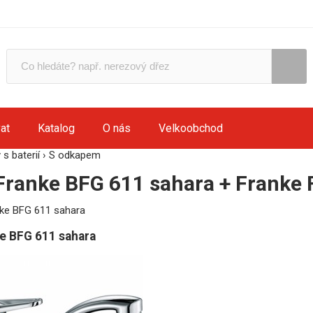
at
Katalog
O nás
Velkoobchod
s baterií
›
S odkapem
Franke BFG 611 sahara + Franke
e BFG 611 sahara