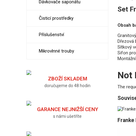
Dávkovače saponátu
Set F
Čisticí prostředky
Obsah b
Příslušenství
Granitov
Dřezová 
Sítkový v
Mikrovlnné trouby
Sifon pr
Montážní 
Not
ZBOŽÍ SKLADEM
doručujeme do 48 hodin
The requ
Souvise
GARANCE NEJNIŽŠÍ CENY
s námi ušetříte
Franke 