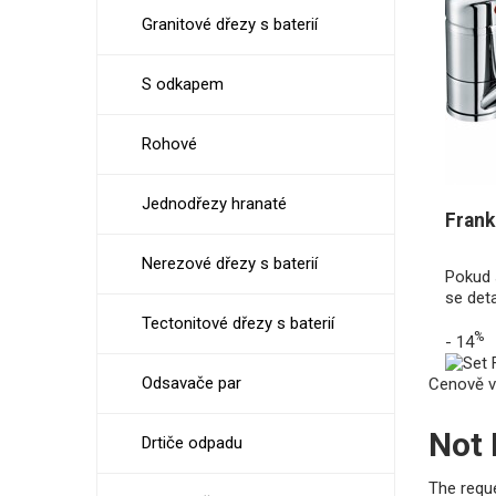
Granitové dřezy s baterií
S odkapem
Rohové
Jednodřezy hranaté
Frank
Nerezové dřezy s baterií
Pokud 
se det
Tectonitové dřezy s baterií
%
- 14
Odsavače par
Cenově v
Not
Drtiče odpadu
The requ