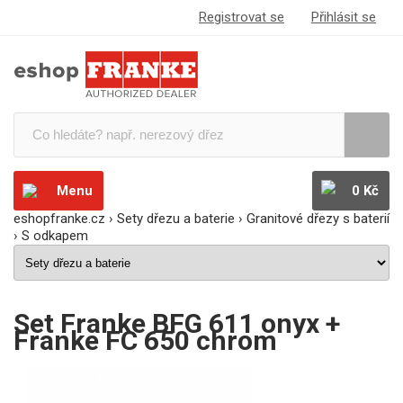
Registrovat se
Přihlásit se
Menu
0 Kč
eshopfranke.cz
›
Sety dřezu a baterie
›
Granitové dřezy s baterií
›
S odkapem
Set Franke BFG 611 onyx +
Franke FC 650 chrom