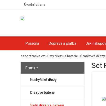
Úvodní strana
Poradna
Doprava a platba
Jak nakupov
eshopfranke.cz
›
Sety dřezu a baterie
›
Granitové dřezy s
Set 
Franke
Kuchyňské dřezy
Dřezové baterie
Sety dřezu a baterie