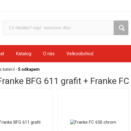
at
Katalog
O nás
Velkoobchod
 baterií
›
S odkapem
Franke BFG 611 grafit + Franke F