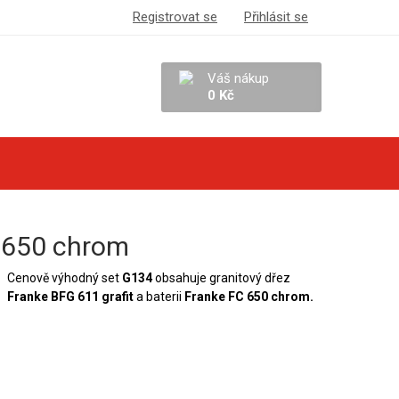
Registrovat se
Přihlásit se
Váš nákup
0 Kč
C 650 chrom
Cenově výhodný set
G134
obsahuje granitový dřez
Franke BFG 611 grafit
a baterii
Franke FC 650 chrom.