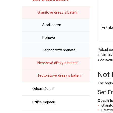
Granitové dřezy s baterií
S odkapem
Frank
Rohové
Pokud se
Jednodřezy hranaté
informací
zobrazen
Nerezové dřezy s baterií
Not
Tectonitové dřezy s baterií
The requ
Odsavače par
Set F
Obsah b
Drtiče odpadu
Granit
Dřezov