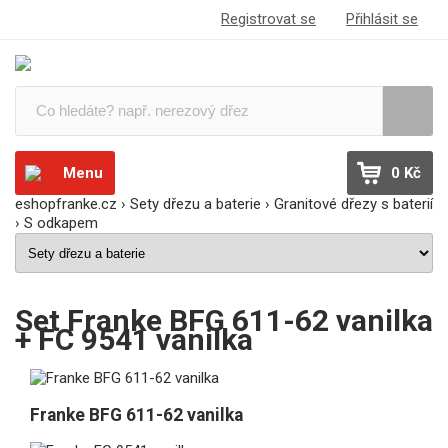
Registrovat se
Přihlásit se
Menu
0 Kč
eshopfranke.cz
›
Sety dřezu a baterie
›
Granitové dřezy s baterií
›
S odkapem
Set Franke BFG 611-62 vanilka
+ FC 9541 vanilka
Franke BFG 611-62 vanilka