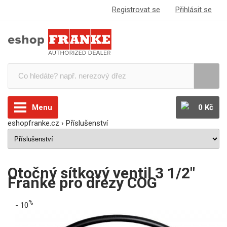
Registrovat se
Přihlásit se
Menu
0 Kč
eshopfranke.cz
›
Příslušenství
Otočný sítkový ventil 3 1/2"
Franke pro dřezy COG
%
- 10