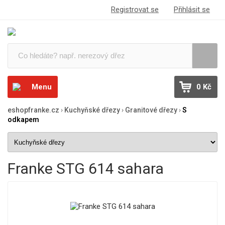
Registrovat se
Přihlásit se
Menu
0 Kč
eshopfranke.cz
›
Kuchyňské dřezy
›
Granitové dřezy
›
S
odkapem
Franke STG 614 sahara