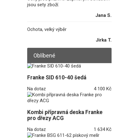
jsou sety zboží.
Jana S.
Ochota, velký výběr
Jirka T.
Oblíbené
Franke SID 610-40 šedá
Na dotaz
4 100 Kč
Kombi přípravná deska Franke
pro dřezy ACG
Na dotaz
1 634 Kč