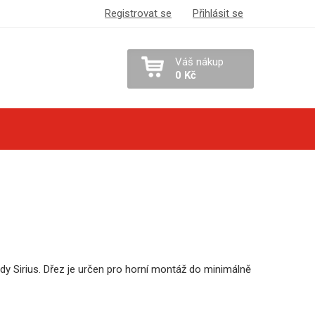
Registrovat se
Přihlásit se
Váš nákup
0 Kč
y Sirius. Dřez je určen pro horní montáž do minimálně