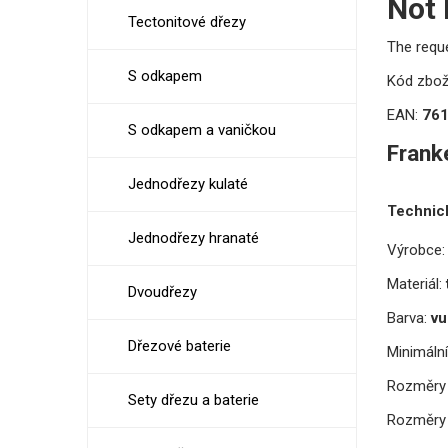
Not
Tectonitové dřezy
The requ
S odkapem
Kód zbož
EAN:
76
S odkapem a vaničkou
Frank
Jednodřezy kulaté
Technic
Jednodřezy hranaté
Výrobce:
Materiál:
Dvoudřezy
Barva:
vu
Dřezové baterie
Minimální
Rozměry 
Sety dřezu a baterie
Rozměry 