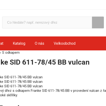
at
Katalog
O nás
Velkoobchod
›
S odkapem
ke SID 611-78/45 BB vulcan
vý dřez s odkapem Franke SID 611-78/45 BB v provedení vulcan z řad
oké skříňky.