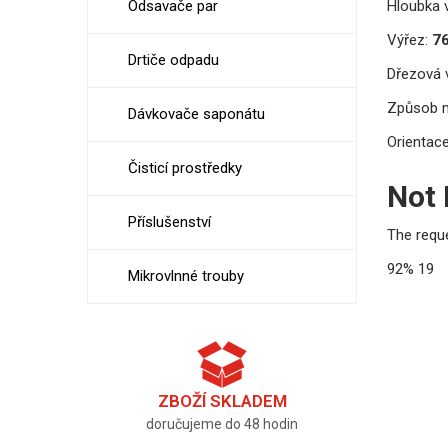
Hloubka v
Odsavače par
Výřez:
7
Drtiče odpadu
Dřezová v
Způsob 
Dávkovače saponátu
Orientace
Čisticí prostředky
Not
Příslušenství
The requ
92%
19
Mikrovlnné trouby
ZBOŽÍ SKLADEM
doručujeme do 48 hodin