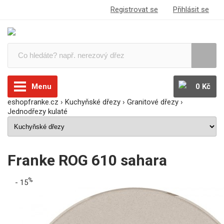
Registrovat se
Přihlásit se
Menu
0 Kč
eshopfranke.cz
›
Kuchyňské dřezy
›
Granitové dřezy
›
Jednodřezy kulaté
Franke ROG 610 sahara
%
- 15