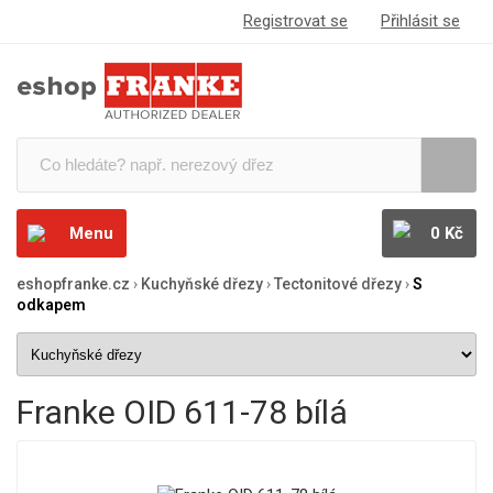
Registrovat se
Přihlásit se
Menu
0 Kč
eshopfranke.cz
›
Kuchyňské dřezy
›
Tectonitové dřezy
›
S
odkapem
Franke OID 611-78 bílá