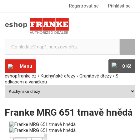
Registrovat se
Přihlásit se
Menu
0 Kč
eshopfranke.cz
›
Kuchyňské dřezy
›
Granitové dřezy
›
S
odkapem a vaničkou
Franke MRG 651 tmavě hnědá