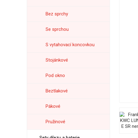
Bez sprchy
Se sprchou
S vytahovací koncovkou
Stojánkové
Pod okno
Beztlakové
Pákové
Pružinové
Sety dřezu a baterie