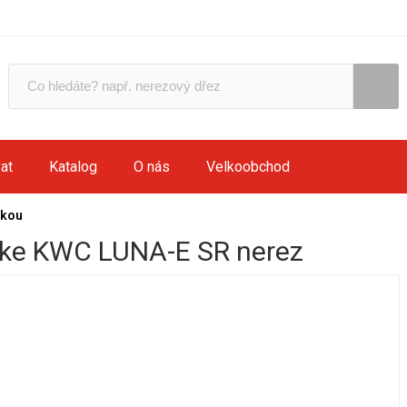
at
Katalog
O nás
Velkoobchod
vkou
ke KWC LUNA-E SR nerez