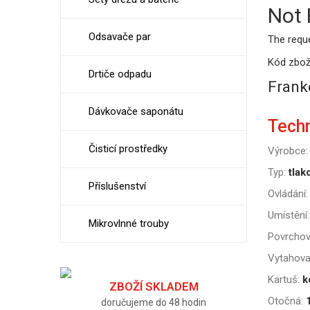
Not
Odsavače par
The requ
Kód zbož
Drtiče odpadu
Frank
Dávkovače saponátu
Tech
Čisticí prostředky
Výrobce:
Typ:
tlak
Příslušenství
Ovládání:
Umístění:
Mikrovlnné trouby
Povrchov
Vytahova
Kartuš:
k
ZBOŽÍ SKLADEM
Otočná:
doručujeme do 48 hodin