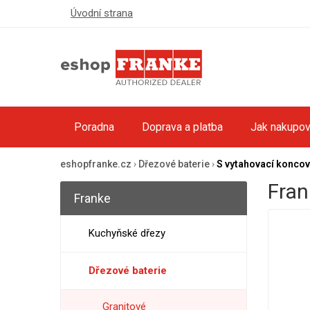
Úvodní strana
Poradna
Doprava a platba
Jak nakupov
eshopfranke.cz
›
Dřezové baterie
›
S vytahovací konco
Fran
Franke
Kuchyňské dřezy
Dřezové baterie
Granitové