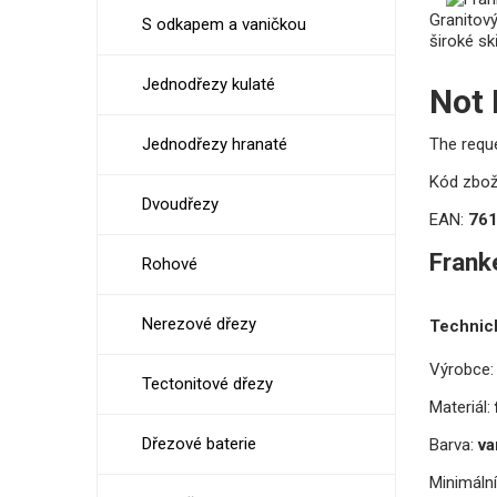
Granitov
S odkapem a vaničkou
široké skř
Jednodřezy kulaté
Not
Jednodřezy hranaté
The requ
Kód zbož
Dvoudřezy
EAN:
76
Frank
Rohové
Nerezové dřezy
Technic
Výrobce:
Tectonitové dřezy
Materiál:
Dřezové baterie
Barva:
va
Minimální