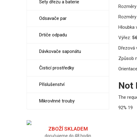
Sety dřezu a baterie
Rozměry 
Rozměry 
Odsavače par
Hloubka v
Drtiče odpadu
Výřez:
56
Dřezová v
Dávkovače saponátu
Způsob 
Čisticí prostředky
Orientace
Not
Příslušenství
The requ
Mikrovlnné trouby
92%
19
ZBOŽÍ SKLADEM
doručujeme do 48 hodin