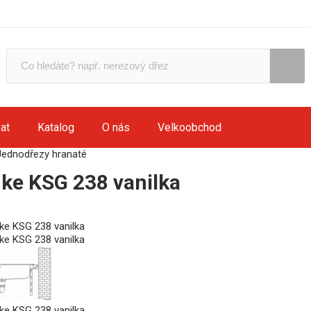
at
Katalog
O nás
Velkoobchod
Jednodřezy hranaté
ke KSG 238 vanilka