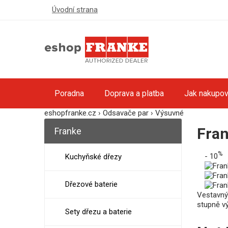
Úvodní strana
Poradna
Doprava a platba
Jak nakupov
eshopfranke.cz
›
Odsavače par
›
Výsuvné
Fra
Franke
%
- 10
Kuchyňské dřezy
Dřezové baterie
Vestavný
stupně v
Sety dřezu a baterie