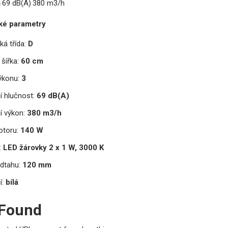
ň
69 dB(A)
380 m3/h
ké parametry
ká třída:
D
šířka:
60 cm
ýkonu:
3
í hlučnost:
69 dB(A)
í výkon:
380 m3/h
toru:
140 W
:
LED žárovky 2 x 1 W, 3000 K
dtahu:
120 mm
í:
bílá
 Found