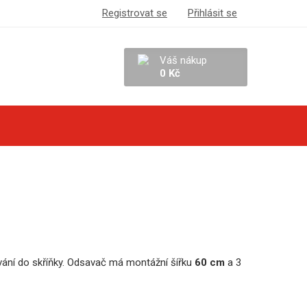
Registrovat se
Přihlásit se
Váš nákup
0 Kč
vání do skříňky. Odsavač má montážní šířku
60 cm
a 3