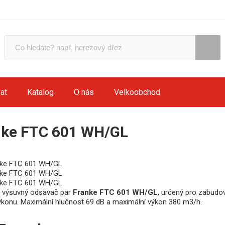
at
Katalog
O nás
Velkoobchod
nke FTC 601 WH/GL
 výsuvný odsavač par
Franke FTC 601 WH/GL
, určený pro zabudo
ýkonu. Maximální hlučnost 69 dB a maximální výkon 380 m3/h.