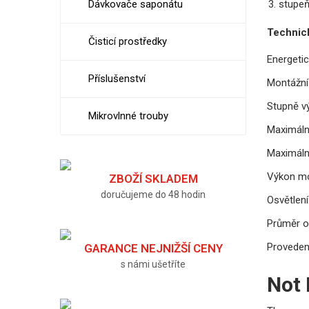
3. stupe
Dávkovače saponátu
Technic
Čisticí prostředky
Energetic
Příslušenství
Montážní 
Stupně v
Mikrovlnné trouby
Maximáln
Maximáln
Výkon mo
ZBOŽÍ SKLADEM
doručujeme do 48 hodin
Osvětlení
Průměr o
Proveden
GARANCE NEJNIŽŠÍ CENY
s námi ušetříte
Not