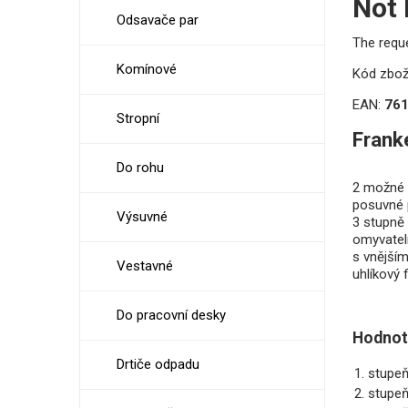
Not
Odsavače par
The requ
Komínové
Kód zbož
EAN:
76
Stropní
Frank
Do rohu
2 možné
posuvné 
Výsuvné
3 stupně
omyvateln
s vnějším
Vestavné
uhlíkový 
Do pracovní desky
Hodnot
Drtiče odpadu
1. stupe
2. stupe