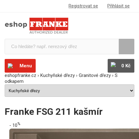
Registrovat se
Přihlásit se
Menu
0 Kč
eshopfranke.cz
›
Kuchyňské dřezy
›
Granitové dřezy
›
S
odkapem
Franke FSG 211 kašmír
%
- 10