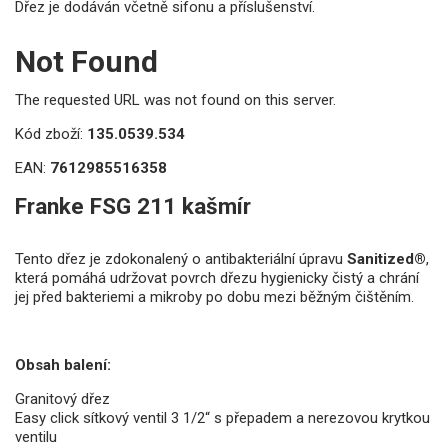
Dřez je dodáván včetně sifonu a příslušenství.
Not Found
The requested URL was not found on this server.
Kód zboží:
135.0539.534
EAN:
7612985516358
Franke FSG 211 kašmír
Tento dřez je zdokonalený o antibakteriální úpravu
Sanitized®
,
která pomáhá udržovat povrch dřezu hygienicky čistý a chrání
jej před bakteriemi a mikroby po dobu mezi běžným čištěním.
Obsah balení:
Granitový dřez
Easy click sítkový ventil 3 1/2“ s přepadem a nerezovou krytkou
ventilu