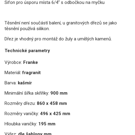
Sifon pro úsporu místa 6/4“ s odbočkou na myčku
Těsnění není součástí balení, u granitových dřezů se jako
těsnění používá silikon.
Dřez je vhodný pro montáž do žuly a umělých kamenů.
Technické parametry
Výrobce:
Franke
Materiál:
fragranit
Barva:
kašmír
Minimální šířka skříňky:
900 mm
Rozměry dřezu:
860 x 458 mm
Rozměry vaničky:
496 x 425 mm
Hloubka vaničky:
195 mm
Výřez:
dle šablony mm