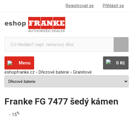
Registrovat se
Přihlásit se
Menu
0 Kč
eshopfranke.cz
›
Dřezové baterie
›
Granitové
Franke FG 7477 šedý kámen
%
- 15