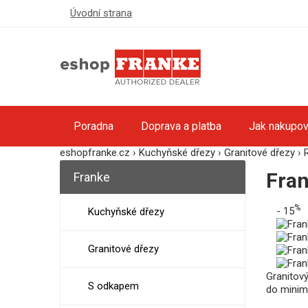
Úvodní strana
Poradna
Doprava a platba
Jak nakupov
eshopfranke.cz
›
Kuchyňské dřezy
›
Granitové dřezy
›
Fran
Franke
%
- 15
Kuchyňské dřezy
Granitové dřezy
Granitov
S odkapem
do minimá