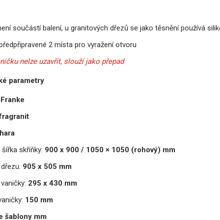
ení součástí balení, u granitových dřezů se jako těsnění používá sili
předpřipravené 2 místa pro vyražení otvoru
ičku nelze uzavřít, slouží jako přepad
ké parametry
Franke
fragranit
hara
 šířka skříňky:
900 x 900 / 1050 × 1050 (rohový) mm
dřezu:
905 x 505 mm
vaničky:
295 x 430 mm
aničky:
150 mm
e šablony mm