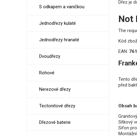
Dřez je d
S odkapem a vaničkou
Not
Jednodřezy kulaté
The requ
Jednodřezy hranaté
Kód zbož
EAN:
76
Dvoudřezy
Frank
Rohové
Tento dře
před bak
Nerezové dřezy
Obsah ba
Tectonitové dřezy
Granitov
Sítkový v
Dřezové baterie
Sifon pr
Montážní 