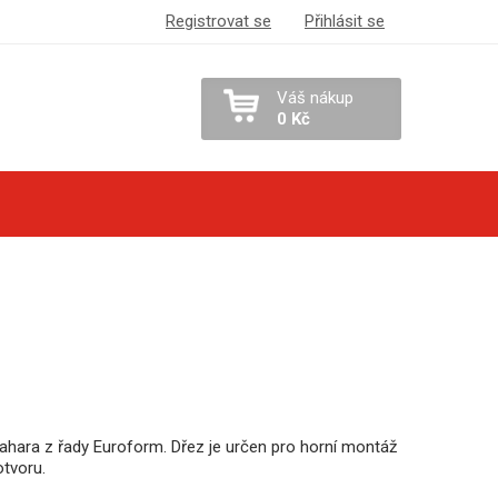
Registrovat se
Přihlásit se
Váš nákup
0 Kč
hara z řady Euroform. Dřez je určen pro horní montáž
otvoru.