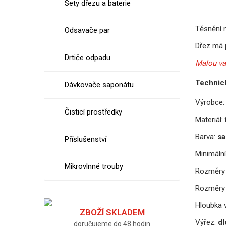
Sety dřezu a baterie
Těsnění n
Odsavače par
Dřez má 
Drtiče odpadu
Malou van
Technic
Dávkovače saponátu
Výrobce:
Čisticí prostředky
Materiál:
Barva:
sa
Příslušenství
Minimální
Mikrovlnné trouby
Rozměry 
Rozměry 
Hloubka v
ZBOŽÍ SKLADEM
Výřez:
dl
doručujeme do 48 hodin