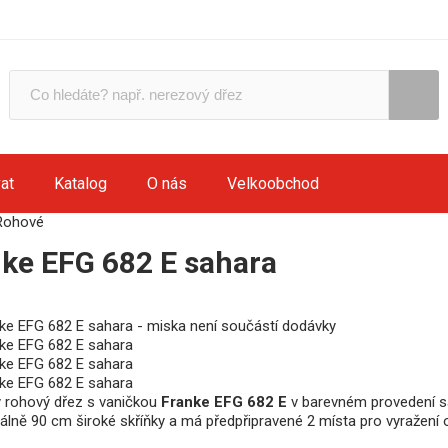
at
Katalog
O nás
Velkoobchod
Rohové
ke EFG 682 E sahara
ý rohový dřez s vaničkou
Franke EFG 682 E
v barevném provedení sa
lně 90 cm široké skříňky a má předpřipravené 2 místa pro vyražení 