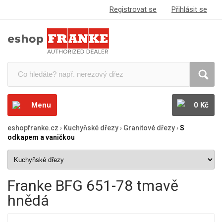
Registrovat se
Přihlásit se
Menu
0 Kč
eshopfranke.cz
›
Kuchyňské dřezy
›
Granitové dřezy
›
S
odkapem a vaničkou
Franke BFG 651-78 tmavě
hnědá