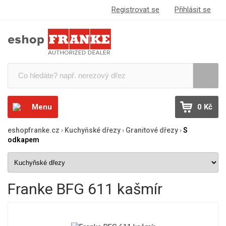
Registrovat se
Přihlásit se
Menu
0 Kč
eshopfranke.cz
›
Kuchyňské dřezy
›
Granitové dřezy
›
S
odkapem
Franke BFG 611 kašmír