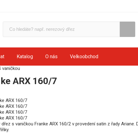
at
Katalog
O nás
Velkoobchod
S vaničkou
nke ARX 160/7
 dřez s vaničkou Franke ARX 160/2 v provedení satin z řady Ariane.
íňky.