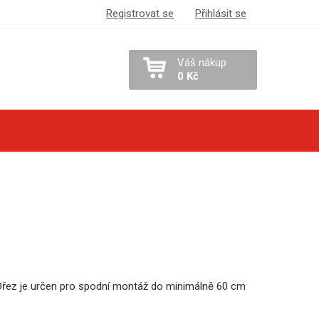
Registrovat se
Přihlásit se
Váš nákup
0 Kč
 Dřez je určen pro spodní montáž do minimálně 60 cm