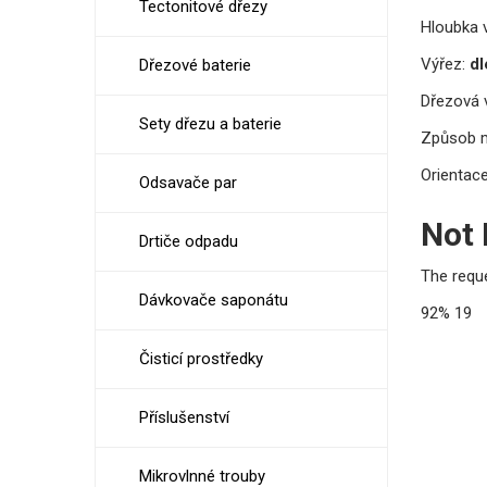
Tectonitové dřezy
Hloubka v
Výřez:
dl
Dřezové baterie
Dřezová v
Sety dřezu a baterie
Způsob 
Orientace
Odsavače par
Not
Drtiče odpadu
The requ
Dávkovače saponátu
92%
19
Čisticí prostředky
Příslušenství
Mikrovlnné trouby