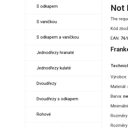
Not
S odkapem
The requ
S vaničkou
Kód zbož
S odkapem a vaničkou
EAN:
76
Frank
Jednodřezy hranaté
Technic
Jednodřezy kulaté
Výrobce:
Dvoudřezy
Materiál:
Barva:
ne
Dvoudřezy s odkapem
Minimální
Rohové
Rozměry 
Rozměry 