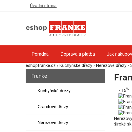
Úvodní strana
Poradna
Doprava a platba
Jak nakupov
eshopfranke.cz
›
Kuchyňské dřezy
›
Nerezové dřezy
›
Fra
Franke
%
- 15
Kuchyňské dřezy
Granitové dřezy
Nerezový
Nerezové dřezy
široké skř