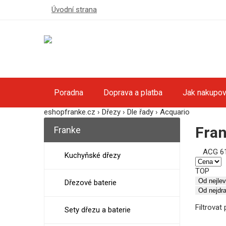
Úvodní strana
Poradna
Doprava a platba
Jak nakupov
eshopfranke.cz
›
Dřezy
›
Dle řady
›
Acquario
Fran
Franke
ACG 6
Kuchyňské dřezy
TOP
Od nejl
Dřezové baterie
Od nejdr
Filtrova
Sety dřezu a baterie