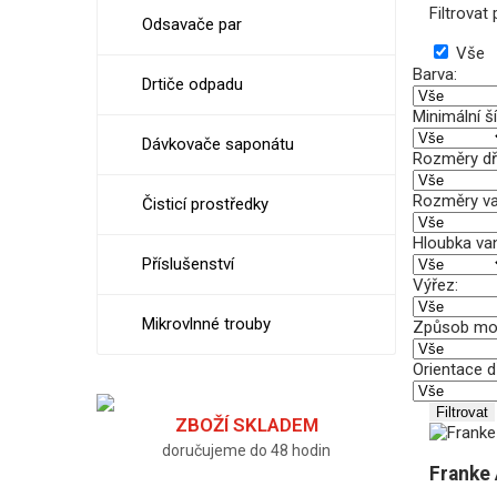
Filtrova
Odsavače par
Vše
Barva:
Drtiče odpadu
Minimální ší
Dávkovače saponátu
Rozměry dř
Rozměry va
Čisticí prostředky
Hloubka van
Příslušenství
Výřez:
Mikrovlnné trouby
Způsob mo
Orientace d
Filtrovat
ZBOŽÍ SKLADEM
doručujeme do 48 hodin
Franke 