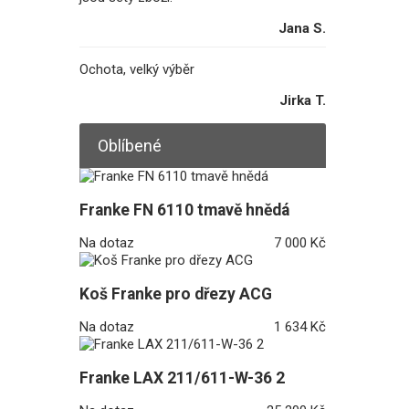
Jana S.
Ochota, velký výběr
Jirka T.
Oblíbené
Franke FN 6110 tmavě hnědá
Na dotaz
7 000 Kč
Koš Franke pro dřezy ACG
Na dotaz
1 634 Kč
Franke LAX 211/611-W-36 2