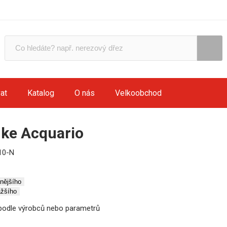
at
Katalog
O nás
Velkoobchod
ke Acquario
10-N
evnějšího
ažšího
t podle výrobců nebo parametrů