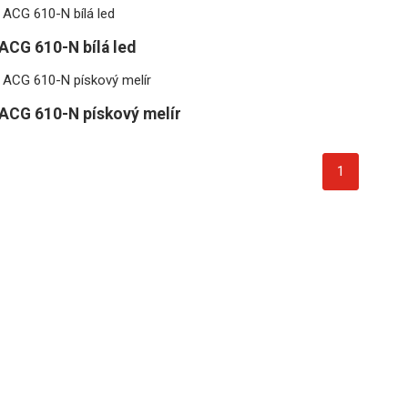
ACG 610-N bílá led
ACG 610-N pískový melír
1