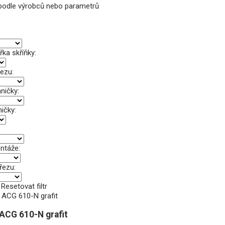
t podle výrobců nebo parametrů
řka skříňky:
ezu:
ničky:
ičky:
ntáže:
řezu:
Resetovat filtr
ACG 610-N grafit